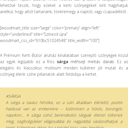
lehetővé teszik, hogy ezeket a kerti szőnyegeket kint hagyhatjuk
anélkül, hogy attól tartanánk, tönkremegy a naptól, vagy csapadéktól.
[woodmart_title size=”large” color=”primary” align=”left”
style=”underlined” title=”Színezd újra”
woodmart_css_id=”610bc51024548″ title_width=”100″]
A Prémium Kerti Bútor áruház kínálatában szereplő szőnyegek közül
az egyik legújabb ez a friss
sárga
méhsejt mintás darab
. Ez a
elegáns és klasszikus motívum minden kültéren jól mutat és a
szőnyeg élénk színe pillanatok alatt feldobja a kertet.
#SÁRGA
A sárga a tavasz hírnöke, ez a szín általában élénkítő, pozitív
hatással van az emberekre – különösen a hűvös, borongós
napokon… A sárga színű berendezési tárgyak élettel töltenek
meg, segítségükkel világosabbá és nagyobbá varázsolhatjuk a
teret, különösen akkor, ha a terület kicsi, vagy árnyékos.