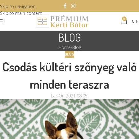
Skip to navigation
Skip to main content
0
0
F
BLOG
Home
Blog
BLOG
Csodás kültéri szőnyeg való
minden teraszra
Laci
On 2021.08.05.