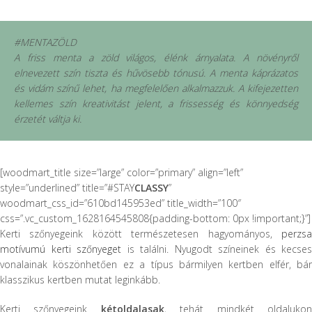
#MENTAZÖLD
A friss menta a zöld világos, élénk árnyalata. A növényről
elnevezett szín tiszta és hűvösebb tónusú. A menta káprázatos
és vidám színű lehet, ha megfelelően alkalmazzuk. A kifejezetten
kellemes szín kreativitást jelent, a frissesség és könnyedség
érzetét váltja ki.
[woodmart_title size=”large” color=”primary” align=”left”
style=”underlined” title=”#STAY
CLASSY
”
woodmart_css_id=”610bd145953ed” title_width=”100″
css=”.vc_custom_1628164545808{padding-bottom: 0px !important;}”]
Kerti szőnyegeink között természetesen hagyományos,
perzsa
motívumú kerti szőnyeget
is találni. Nyugodt színeinek és kecses
vonalainak köszönhetően ez a típus bármilyen kertben elfér, bár
klasszikus kertben mutat leginkább.
Kerti szőnyegeink
kétoldalasak
, tehát mindkét oldaluko