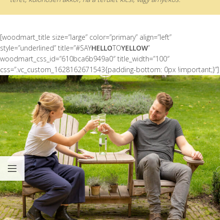
[woodmart_title size=”large” color=”primary” align=”left”
style=”underlined” title=”#SAY
HELLO
TO
YELLOW
”
woodmart_css_id=”610bca6b949a0″ title_width=”100″
css=”.vc_custom_1628162671543{padding-bottom: 0px !important;}”]