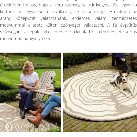
érdekében fontos, hogy a kerti szőnyeg valódi kiegészítője legyen a
kertnek, ne legyen se túl hivalkodó, se túl semleges. Ha inkább az
arany középutat választanánk, érdemes valami természetes
motívummal ellátott kültéri szőnyeget választani. A
fa évgyűrűs
szőnyegünk
az egyik legkellemesebb a kínálatból, a természet csodás
motívumait hangsúlyozza.