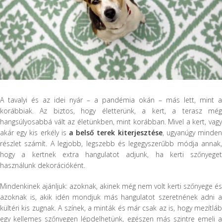
A tavalyi és az idei nyár – a pandémia okán – más lett, mint a
korábbiak. Az biztos, hogy életterünk, a kert, a terasz még
hangsúlyosabbá vált az életünkben, mint korábban. Mivel a kert, vagy
akár egy kis erkély is
a belső terek kiterjesztése
, ugyanúgy minde
részlet számít. A legjobb, legszebb és legegyszerűbb módja annak,
hogy a kertnek extra hangulatot adjunk, ha kerti szőnyeget
használunk dekorációként.
Mindenkinek ajánljuk: azoknak, akinek még nem volt kerti szőnyege és
azoknak is, akik idén mondjuk más hangulatot szeretnének adni a
kültéri kis zugnak. A színek, a minták és már csak az is, hogy mezítláb
egy kellemes szőnyegen lépdelhetünk, egészen más szintre emeli a