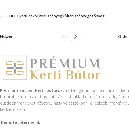
ESSCHERT
kerti dekor
kerti szőnyeg
kültéri szőnyeg
szőnyeg
Newer
Older
Prémium rattan kerti bútorok:
rattan garnitúrák, alumínium kert
bútorok, kárpitos kerti garnitúrák és teakfa kerti bútorok a legújabb
outdoor trendeket követve, nagy választékban, a legjobb márkáktól,
kedvező áron
Bemutatótermeink: