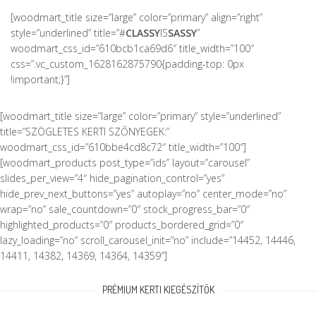
[woodmart_title size=”large” color=”primary” align=”right”
style=”underlined” title=”#
CLASSY
IS
SASSY
”
woodmart_css_id=”610bcb1ca69d6″ title_width=”100″
css=”.vc_custom_1628162875790{padding-top: 0px
!important;}”]
[woodmart_title size=”large” color=”primary” style=”underlined”
title=”SZÖGLETES KERTI SZŐNYEGEK:”
woodmart_css_id=”610bbe4cd8c72″ title_width=”100″]
[woodmart_products post_type=”ids” layout=”carousel”
slides_per_view=”4″ hide_pagination_control=”yes”
hide_prev_next_buttons=”yes” autoplay=”no” center_mode=”no”
wrap=”no” sale_countdown=”0″ stock_progress_bar=”0″
highlighted_products=”0″ products_bordered_grid=”0″
lazy_loading=”no” scroll_carousel_init=”no” include=”14452, 14446,
14411, 14382, 14369, 14364, 14359″]
PRÉMIUM KERTI KIEGÉSZÍTŐK