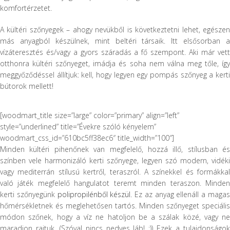
komfortérzetet.
A kültéri szőnyegek – ahogy nevükből is következtetni lehet, egészen
más anyagból készülnek, mint beltéri társaik. Itt elsősorban a
vízáteresztés és/vagy a gyors száradás a fő szempont. Aki már vett
otthonra kültéri szőnyeget, imádja és soha nem válna meg tőle, így
meggyőződéssel állítjuk: kell, hogy legyen egy pompás szőnyeg a kerti
bútorok mellett!
[woodmart_title size=”large” color=”primary” align=”left”
style=”underlined” title=”Évekre szóló kényelem”
woodmart_css_id=”610bc5ff38ec6″ title_width=”100″]
Minden kültéri pihenőnek van megfelelő, hozzá illő, stílusban és
színben vele harmonizáló kerti szőnyege, legyen szó modern, vidéki
vagy mediterrán stílusú kertről, teraszról. A színekkel és formákkal
való játék megfelelő hangulatot teremt minden teraszon. Minden
kerti szőnyegünk
polipropilénből készül
. Ez az anyag ellenáll a maga
hőmérsékletnek és meglehetősen tartós. Minden szőnyeget speciális
módon szőnek, hogy a víz ne hatoljon be a szálak közé, vagy ne
maradjon rajtuk. (Szóval nincs nedves láb! ;)) Ezek a tulajdonságok