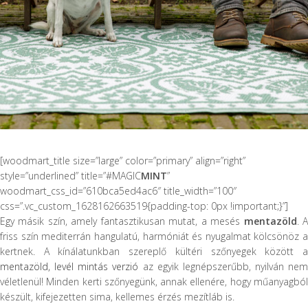
[woodmart_title size=”large” color=”primary” align=”right”
style=”underlined” title=”#MAGIC
MINT
”
woodmart_css_id=”610bca5ed4ac6″ title_width=”100″
css=”.vc_custom_1628162663519{padding-top: 0px !important;}”]
Egy másik szín, amely fantasztikusan mutat, a mesés
mentazöld
. 
friss szín mediterrán hangulatú, harmóniát és nyugalmat kölcsönöz a
kertnek. A kínálatunkban szereplő kültéri szőnyegek között a
mentazöld, levél mintás verzió
az egyik legnépszerűbb, nyilván nem
véletlenül! Minden kerti szőnyegünk, annak ellenére, hogy műanyagból
készült, kifejezetten sima, kellemes érzés mezítláb is.