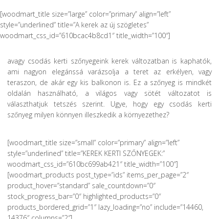
[woodmart_title size=”large” color=”primary” align=”left”
style=”underlined” title=”A kerek az új szögletes”
woodmart_css_id=”610bcac4b8cd1″ title_width=”100″]
avagy csodás kerti szőnyegeink kerek változatban is kaphatók,
ami nagyon elegánssá varázsolja a teret az erkélyen, vagy
teraszon, de akár egy kis balkonon is. Ez a szőnyeg is mindkét
oldalán használható, a világos vagy sötét változatot is
választhatjuk tetszés szerint. Ugye, hogy egy csodás kerti
szőnyeg milyen könnyen illeszkedik a környezethez?
[woodmart_title size=”small” color=”primary” align=”left”
style=”underlined” title=”KEREK KERTI SZŐNYEGEK:”
woodmart_css_id=”610bc699ab421″ title_width=”100″]
[woodmart_products post_type=”ids” items_per_page=”2″
product_hover=”standard” sale_countdown=”0″
stock_progress_bar=”0″ highlighted_products=”0″
products_bordered_grid=”1″ lazy_loading=”no” include=”14460,
14376″ columns=”2″]