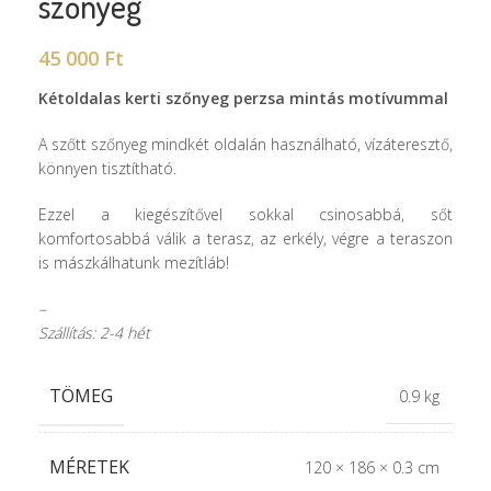
szőnyeg
45 000
Ft
Kétoldalas kerti szőnyeg perzsa mintás motívummal
A szőtt szőnyeg mindkét oldalán használható, vízáteresztő,
könnyen tisztítható.
Ezzel a kiegészítővel sokkal csinosabbá, sőt
komfortosabbá válik a terasz, az erkély, végre a teraszon
is mászkálhatunk mezítláb!
–
Szállítás: 2-4 hét
TÖMEG
0.9 kg
MÉRETEK
120 × 186 × 0.3 cm