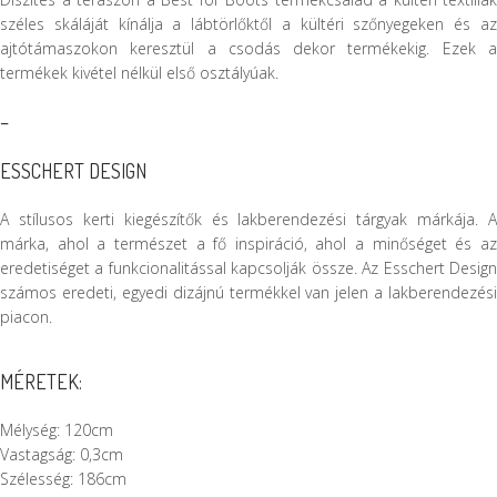
széles skáláját kínálja a lábtörlőktől a kültéri szőnyegeken és az
ajtótámaszokon keresztül a csodás dekor termékekig. Ezek a
termékek kivétel nélkül első osztályúak.
–
ESSCHERT DESIGN
A stílusos kerti kiegészítők és lakberendezési tárgyak márkája. A
márka, ahol a természet a fő inspiráció, ahol a minőséget és az
eredetiséget a funkcionalitással kapcsolják össze. Az Esschert Design
számos eredeti, egyedi dizájnú termékkel van jelen a lakberendezési
piacon.
MÉRETEK:
Mélység: 120cm
Vastagság: 0,3cm
Szélesség: 186cm