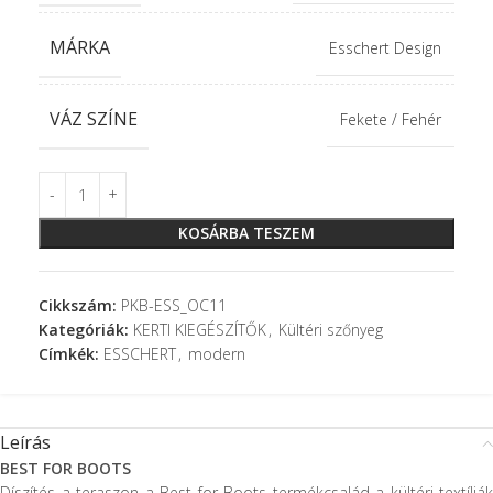
MÁRKA
Esschert Design
VÁZ SZÍNE
Fekete / Fehér
KOSÁRBA TESZEM
Cikkszám:
PKB-ESS_OC11
Kategóriák:
KERTI KIEGÉSZÍTŐK
,
Kültéri szőnyeg
Címkék:
ESSCHERT
,
modern
Leírás
BEST FOR BOOTS
Díszítés a teraszon a Best for Boots termékcsalád a kültéri textíliák