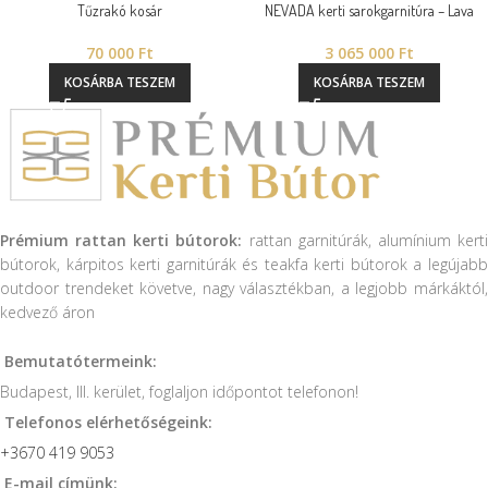
Tűzrakó kosár
NEVADA kerti sarokgarnitúra – Lava
70 000
Ft
3 065 000
Ft
KOSÁRBA TESZEM
KOSÁRBA TESZEM
Prémium rattan kerti bútorok:
rattan garnitúrák, alumínium kert
bútorok, kárpitos kerti garnitúrák és teakfa kerti bútorok a legújabb
outdoor trendeket követve, nagy választékban, a legjobb márkáktól,
kedvező áron
Bemutatótermeink:
Budapest, III. kerület, foglaljon időpontot telefonon!
Telefonos elérhetőségeink:
+3670 419 9053
E-mail címünk: