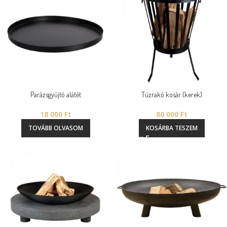
Parázsgyűjtő alátét
Tűzrakó kosár (kerek)
18 000
Ft
80 000
Ft
TOVÁBB OLVASOM
KOSÁRBA TESZEM