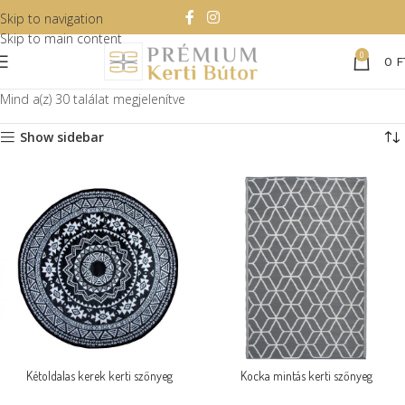
Skip to navigation
Skip to main content
0
0
F
Mind a(z) 30 találat megjelenítve
Show sidebar
Kétoldalas kerek kerti szőnyeg
Kocka mintás kerti szőnyeg