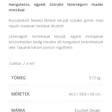
Hangulatos, egyedi tűzrakó lézervágott madár
mintával
Rozsdásított felületű fémből készült tűzrakó gömb, mely
repülő madarak mintáival díszített.
Lézervágott technikával készült, egyedi mintájának
köszönhetően pedig mesébe illő hangulatot teremthetünk
vele. Talpánál három ponton rögzíthető.
–
Szállítás: 2-4 hét
TÖMEG
9.73 kg
MÉRETEK
64.3 × 58.8 × 56 cm
MÁRKA
Esschert Design