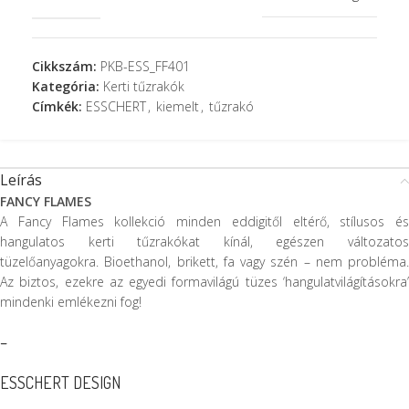
Cikkszám:
PKB-ESS_FF401
Kategória:
Kerti tűzrakók
Címkék:
ESSCHERT
,
kiemelt
,
tűzrakó
Leírás
FANCY FLAMES
A Fancy Flames kollekció minden eddigitől eltérő, stílusos és
hangulatos kerti tűzrakókat kínál, egészen változatos
tüzelőanyagokra. Bioethanol, brikett, fa vagy szén – nem probléma.
Az biztos, ezekre az egyedi formavilágú tüzes ‘hangulatvilágításokra’
mindenki emlékezni fog!
–
ESSCHERT DESIGN