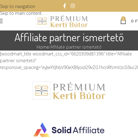
Skip to navigation
Skip to main content
0
0
F
Affiliate partner ismertető
Home
Affiliate partner ismertető
[woodmart_title woodmart_css_id=”6620309d81396″ title=”Affiliate
partner ismertető”
responsive_spacing=”eyJwYXJhbV90eXBlIjoid29vZG1hcnRfcmVzcG9uc2