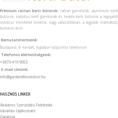
Prémium rattan kerti bútorok:
rattan garnitúrák, alumínium kert
bútorok, kárpitos kerti garnitúrák és teakfa kerti bútorok a legújabb
outdoor trendeket követve, nagy választékban, a legjobb márkáktól,
kedvező áron
Bemutatótermeink:
Budapest, III. kerület, foglaljon időpontot telefonon!
Telefonos elérhetőségeink:
+3670 419 9053
E-mail címünk:
info@gardenlifeoutdoor.hu
HASZNOS LINKEK
Általános Szerződési Feltételek
Vásárlási tájékoztató
Garancia