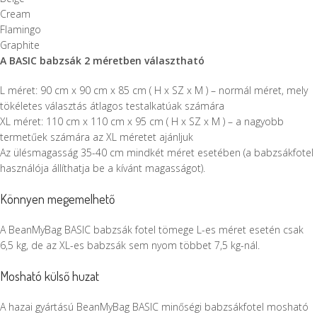
Cream
Flamingo
Graphite
A BASIC babzsák 2 méretben választható
L méret: 90 cm x 90 cm x 85 cm ( H x SZ x M ) – normál méret, mely
tökéletes választás átlagos testalkatúak számára
XL méret: 110 cm x 110 cm x 95 cm ( H x SZ x M ) – a nagyobb
termetűek számára az XL méretet ajánljuk
Az ülésmagasság 35-40 cm mindkét méret esetében (a babzsákfotel
használója állíthatja be a kívánt magasságot).
Könnyen megemelhető
A BeanMyBag BASIC babzsák fotel tömege L-es méret esetén csak
6,5 kg, de az XL-es babzsák sem nyom többet 7,5 kg-nál.
Mosható külső huzat
A hazai gyártású BeanMyBag BASIC minőségi babzsákfotel mosható