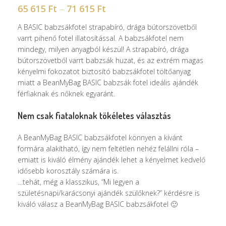
65 615
Ft
–
71 615
Ft
A BASIC babzsákfotel strapabíró, drága bútorszövetből
varrt pihenő fotel illatosítással. A babzsákfotel nem
mindegy, milyen anyagból készül! A strapabíró, drága
bútorszövetből varrt babzsák huzat, és az extrém magas
kényelmi fokozatot biztosító babzsákfotel töltőanyag
miatt a BeanMyBag BASIC babzsák fotel ideális ajándék
férfiaknak és nőknek egyaránt.
Nem csak fiataloknak tökéletes választás
A BeanMyBag BASIC babzsákfotel könnyen a kívánt
formára alakítható, így nem feltétlen nehéz felállni róla –
emiatt is kiváló élmény ajándék lehet a kényelmet kedvelő
idősebb korosztály számára is.
…tehát, még a klasszikus, “Mi legyen a
születésnapi/karácsonyi ajándék szülőknek?” kérdésre is
kiváló válasz a BeanMyBag BASIC babzsákfotel 🙂