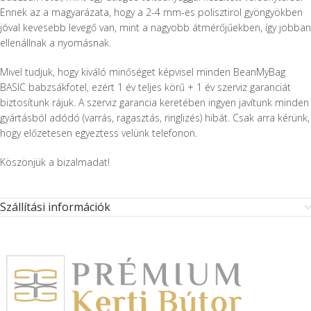
Ennek az a magyarázata, hogy a 2-4 mm-es polisztirol gyöngyökben
jóval kevesebb levegő van, mint a nagyobb átmérőjűekben, így jobban
ellenállnak a nyomásnak.
Mivel tudjuk, hogy kiváló minőséget képvisel minden BeanMyBag
BASIC babzsákfotel, ezért 1 év teljes körű + 1 év szerviz garanciát
biztosítunk rájuk. A szerviz garancia keretében ingyen javítunk minden
gyártásból adódó (varrás, ragasztás, ringlizés) hibát. Csak arra kérünk,
hogy előzetesen egyeztess velünk telefonon.
Köszönjük a bizalmadat!
Szállítási információk