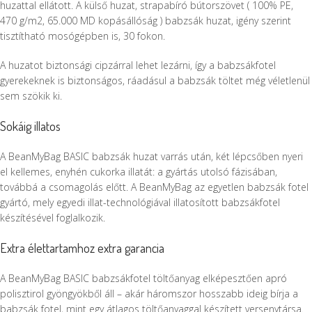
huzattal ellátott. A külső huzat, strapabíró bútorszövet ( 100% PE,
470 g/m2, 65.000 MD kopásállóság ) babzsák huzat, igény szerint
tisztítható mosógépben is, 30 fokon.
A huzatot biztonsági cipzárral lehet lezárni, így a babzsákfotel
gyerekeknek is biztonságos, ráadásul a babzsák töltet még véletlenül
sem szökik ki.
Sokáig illatos
A BeanMyBag BASIC babzsák huzat varrás után, két lépcsőben nyeri
el kellemes, enyhén cukorka illatát: a gyártás utolsó fázisában,
továbbá a csomagolás előtt. A BeanMyBag az egyetlen babzsák fotel
gyártó, mely egyedi illat-technológiával illatosított babzsákfotel
készítésével foglalkozik.
Extra élettartamhoz extra garancia
A BeanMyBag BASIC babzsákfotel töltőanyag elképesztően apró
polisztirol gyöngyökből áll – akár háromszor hosszabb ideig bírja a
babzsák fotel, mint egy átlagos töltőanyaggal készített versenytársa.