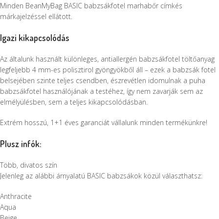
Minden BeanMyBag BASIC babzsákfotel marhabőr címkés
márkajelzéssel ellátott.
Igazi kikapcsolódás
Az általunk használt különleges, antiallergén babzsákfotel töltőanyag
legfeljebb 4 mm-es polisztirol gyöngyökből áll – ezek a babzsák fotel
belsejében szinte teljes csendben, észrevétlen idomulnak a puha
babzsákfotel használójának a testéhez, így nem zavarják sem az
elmélyülésben, sem a teljes kikapcsolódásban.
Extrém hosszú, 1+1 éves garanciát vállalunk minden termékünkre!
Plusz infók:
Több, divatos szín
Jelenleg az alábbi árnyalatú BASIC babzsákok közül választhatsz:
Anthracite
Aqua
Beige