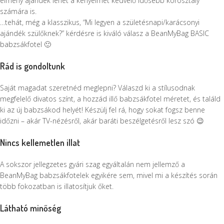
élmény ajándék lehet a kényelmet kedvelő idősebb korosztály
számára is.
…tehát, még a klasszikus, “Mi legyen a születésnapi/karácsonyi
ajándék szülőknek?” kérdésre is kiváló válasz a BeanMyBag BASIC
babzsákfotel 🙂
Rád is gondoltunk
Saját magadat szeretnéd meglepni? Válaszd ki a stílusodnak
megfelelő divatos színt, a hozzád illő babzsákfotel méretet, és találd
ki az új babzsákod helyét! Készülj fel rá, hogy sokat fogsz benne
időzni – akár TV-nézésről, akár baráti beszélgetésről lesz szó 😉
Nincs kellemetlen illat
A sokszor jellegzetes gyári szag egyáltalán nem jellemző a
BeanMyBag babzsákfotelek egyikére sem, mivel mi a készítés során
több fokozatban is illatosítjuk őket.
Látható minőség