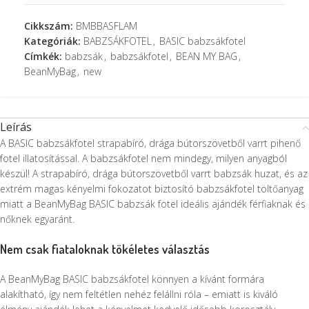
Cikkszám:
BMBBASFLAM
Kategóriák:
BABZSÁKFOTEL
,
BASIC babzsákfotel
Címkék:
babzsák
,
babzsákfotel
,
BEAN MY BAG
,
BeanMyBag
,
new
Leírás
A BASIC babzsákfotel strapabíró, drága bútorszövetből varrt pihenő
fotel illatosítással. A babzsákfotel nem mindegy, milyen anyagból
készül! A strapabíró, drága bútorszövetből varrt babzsák huzat, és az
extrém magas kényelmi fokozatot biztosító babzsákfotel töltőanyag
miatt a BeanMyBag BASIC babzsák fotel ideális ajándék férfiaknak és
nőknek egyaránt.
Nem csak fiataloknak tökéletes választás
A BeanMyBag BASIC babzsákfotel könnyen a kívánt formára
alakítható, így nem feltétlen nehéz felállni róla – emiatt is kiváló